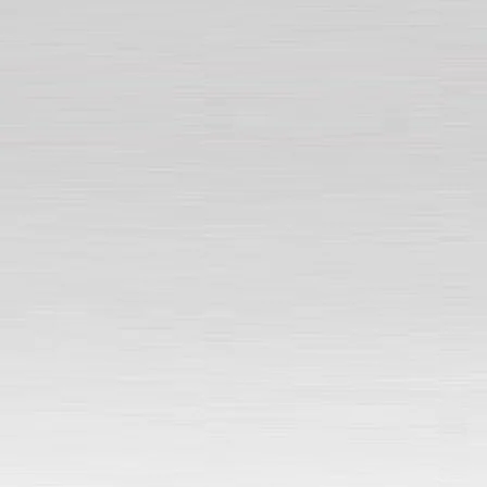
Перейти
до
вмісту