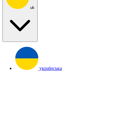
uk
українська