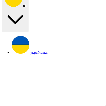
uk
українська