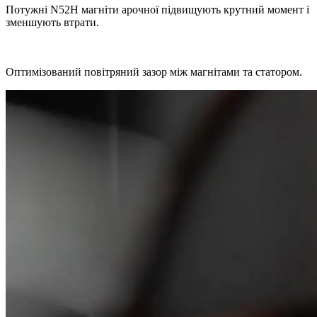
Потужні N52H магніти арочної підвищують крутний момент і
зменшують втрати.
Оптимізований повітряний зазор між магнітами та статором.