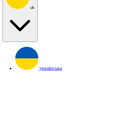
uk
українська