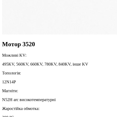
Мотор 3520
Можливі KV:
495KV, 560KV, 660KV, 780KV, 840KV, інше KV
Топологія:
12N14P
Магніти:
N52H arc високотемпературнi
Жаростійка обмотка: